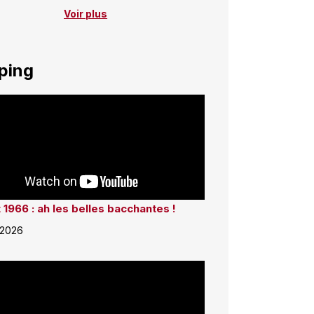
Voir plus
ping
 1966 : ah les belles bacchantes !
 2026