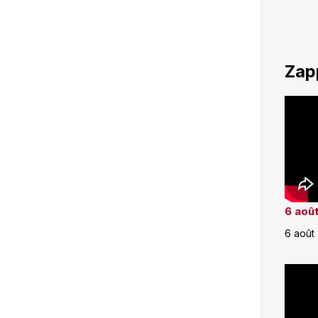
Zap
6 août
6 août