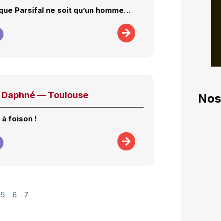
ue Parsifal ne soit qu’un homme…
 Daphné — Toulouse
Nos
 à foison !
5
6
7