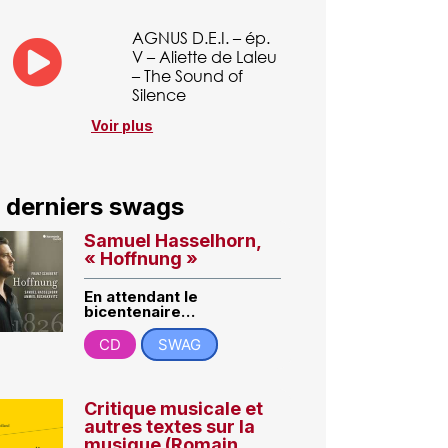
AGNUS D.E.I. – ép.
V – Aliette de Laleu
– The Sound of
Silence
Voir plus
 derniers swags
Samuel Hasselhorn,
« Hoffnung »
En attendant le
bicentenaire…
CD
SWAG
Critique musicale et
autres textes sur la
musique (Romain