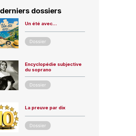
derniers dossiers
Un été avec…
Dossier
Encyclopédie subjective
du soprano
Dossier
La preuve par dix
Dossier