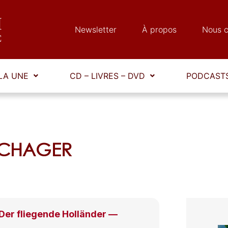
Newsletter
À propos
Nous c
LA UNE
CD – LIVRES – DVD
PODCASTS
 SCHAGER
er fliegende Holländer —
g