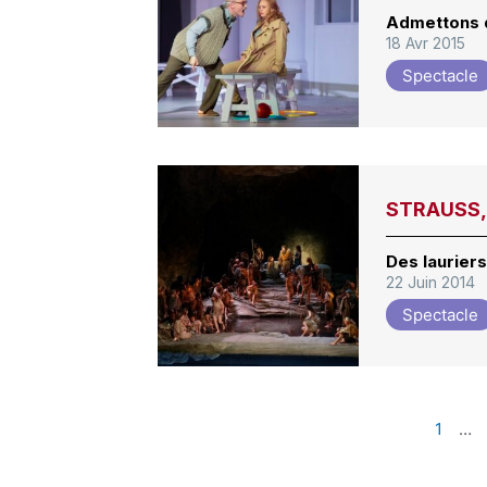
Admettons q
18 Avr 2015
Spectacle
STRAUSS,
Des lauriers
22 Juin 2014
Spectacle
1
…