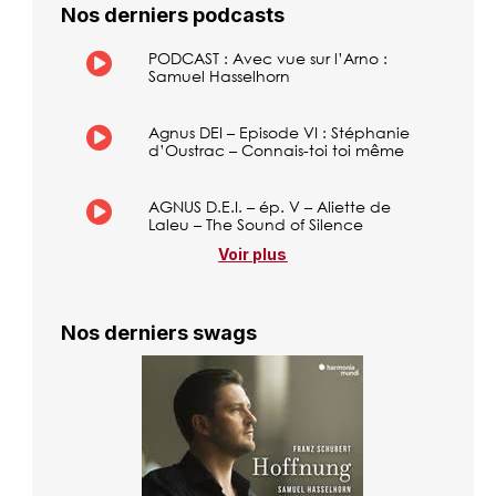
Nos derniers podcasts
PODCAST : Avec vue sur l’Arno :
Samuel Hasselhorn
Agnus DEI – Episode VI : Stéphanie
d’Oustrac – Connais-toi toi même
AGNUS D.E.I. – ép. V – Aliette de
Laleu – The Sound of Silence
Voir plus
Nos derniers swags