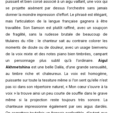
puissant et bien corsé associé à un aigu vaillant, une voix qui
se projette aisément par dessus l’orchestre sans jamais
donner la moindre impression d’effort. Le phrasé est élégant,
mais l’articulation de la langue française gagnera à être
travaillée. Son Samson est plutôt raffiné, avec un soupçon
de fragilité, sans la rudesse brutale de beaucoup de
titulaires du rôle : le chanteur sait au contraire colorer les
moments de doute ou de douleur, avec un usage bienvenu
de la voix mixte et des notes piano bien timbrées, campant
un personnage plus subtil qu’à l’ordinaire.
Aigul
Akhmetshina
est une belle Dalila, d’une grande sensualité,
au timbre riche et chaleureux. La voix est homogène,
puissante sur toute la tessiture même si l’on sent qu’elle n’est
pas ici dans son répertoire naturel, « Mon cœur s’ouvre à ta
voix » la trouve ainsi un peu courte de souffle dans le grave
même si la projection reste toujours très sonore. La
chanteuse impressionne également par ses aigus dardés.
On regrettera toutefois un français perfectible, d’autant que