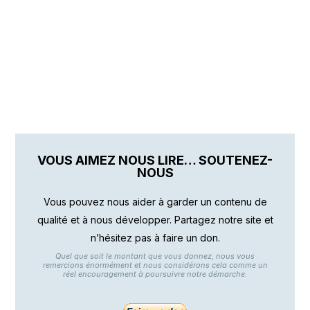
VOUS AIMEZ NOUS LIRE… SOUTENEZ-
NOUS
Vous pouvez nous aider à garder un contenu de
qualité et à nous développer. Partagez notre site et
n’hésitez pas à faire un don.
Quel que soit le montant que vous donnez, nous vous
remercions énormément et nous considérons cela comme un
réel encouragement à poursuivre notre démarche.