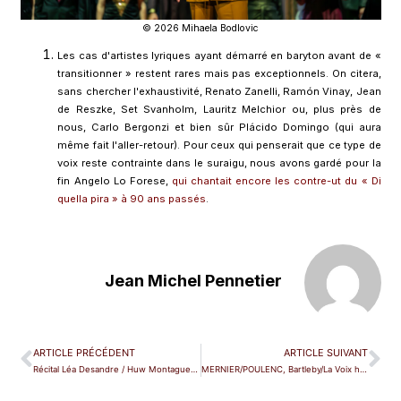
© 2026 Mihaela Bodlovic
Les cas d'artistes lyriques ayant démarré en baryton avant de «
transitionner » restent rares mais pas exceptionnels. On citera,
sans chercher l'exhaustivité, Renato Zanelli, Ramón Vinay, Jean
de Reszke, Set Svanholm, Lauritz Melchior ou, plus près de
nous, Carlo Bergonzi et bien sûr Plácido Domingo (qui aura
même fait l'aller-retour). Pour ceux qui penserait que ce type de
voix reste contrainte dans le suraigu, nous avons gardé pour la
fin Angelo Lo Forese,
qui chantait encore les contre-ut du « Di
quella pira » à 90 ans passés
.
Jean Michel Pennetier
ARTICLE PRÉCÉDENT
ARTICLE SUIVANT
Récital Léa Desandre / Huw Montague-Rendall – Paris (Théâtre des Champs-Élysées)
MERNIER/POULENC, Bartleby/La Voix humaine – Liège