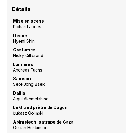
Détails
Mise en scène
Richard Jones
Décors
Hyemi Shin
Costumes
Nicky Gillibrand
Lumières
Andreas Fuchs
Samson
SeokJong Baek
Dalila
Aigul Akhmetshina
Le Grand prêtre de Dagon
Łukasz Goliński
Abimélech, satrape de Gaza
Ossian Huskinson