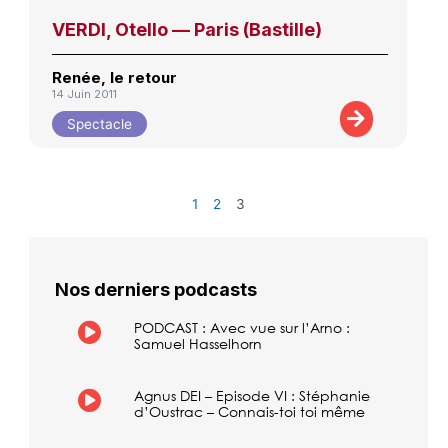
VERDI, Otello — Paris (Bastille)
Renée, le retour
14 Juin 2011
Spectacle
1
2
3
Nos derniers podcasts
PODCAST : Avec vue sur l’Arno :
Samuel Hasselhorn
Agnus DEI – Episode VI : Stéphanie
d’Oustrac – Connais-toi toi même