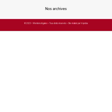
Nos archives
© 2023 –
Mentions légales
– Tous droits réservés – Site réalisé par Improba