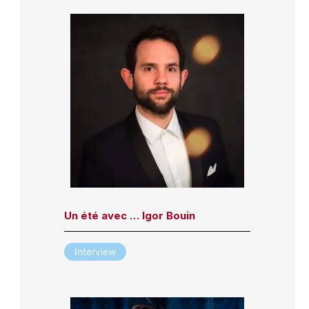
Un été avec … Igor Bouin
Interview