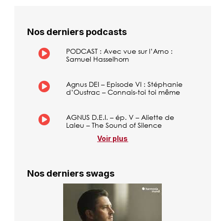
Nos derniers podcasts
PODCAST : Avec vue sur l’Arno :
Samuel Hasselhorn
Agnus DEI – Episode VI : Stéphanie
d’Oustrac – Connais-toi toi même
AGNUS D.E.I. – ép. V – Aliette de
Laleu – The Sound of Silence
Voir plus
Nos derniers swags