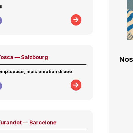
au
Tosca — Salzbourg
Nos
mptueuse, mais émotion diluée
Turandot — Barcelone