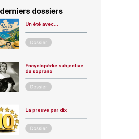
derniers dossiers
Un été avec…
Dossier
Encyclopédie subjective
du soprano
Dossier
La preuve par dix
Dossier