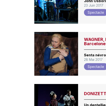
John Osbor
23 Juin 2017
Spectacle
WAGNER, D
Barcelone
Senta névro
28 Mai 2017
Spectacle
DONIZETTI
Un dentellie