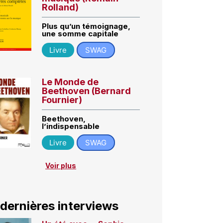
Rolland)
Plus qu’un témoignage,
une somme capitale
Livre
SWAG
Le Monde de
Beethoven (Bernard
Fournier)
Beethoven,
l’indispensable
Livre
SWAG
Voir plus
 dernières interviews