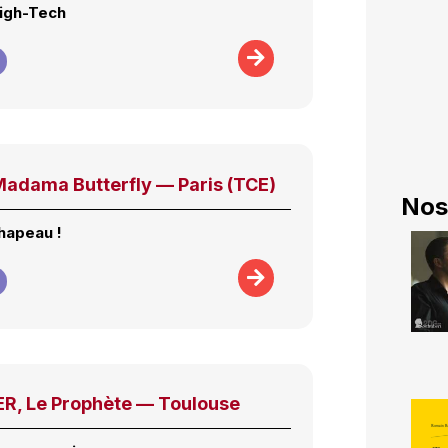
igh-Tech
Madama Butterfly — Paris (TCE)
Nos
hapeau !
, Le Prophète — Toulouse