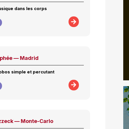
usique dans les corps
rphée — Madrid
lobos simple et percutant
zzeck — Monte-Carlo