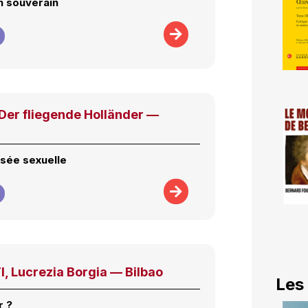
n souverain
er fliegende Holländer —
sée sexuelle
, Lucrezia Borgia — Bilbao
Les
r ?