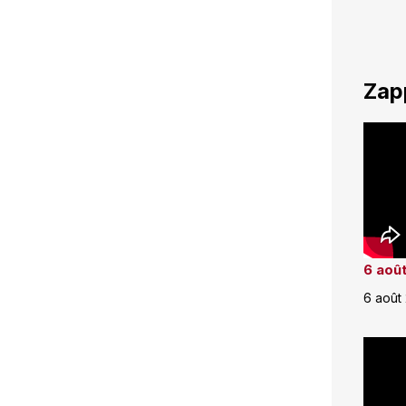
Zap
6 août
6 août