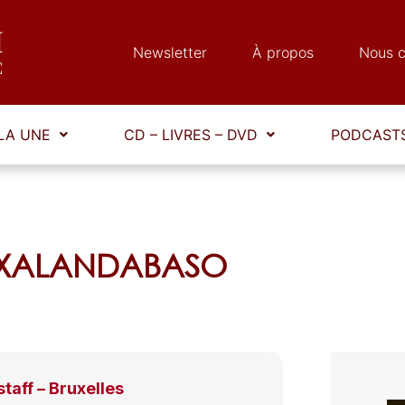
Newsletter
À propos
Nous c
LA UNE
CD – LIVRES – DVD
PODCASTS
 ATXALANDABASO
staff – Bruxelles