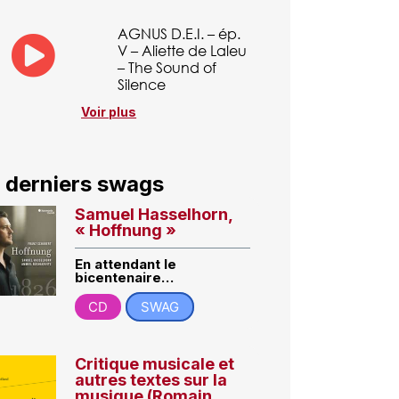
AGNUS D.E.I. – ép.
V – Aliette de Laleu
– The Sound of
Silence
Voir plus
 derniers swags
Samuel Hasselhorn,
« Hoffnung »
En attendant le
bicentenaire…
CD
SWAG
Critique musicale et
autres textes sur la
musique (Romain