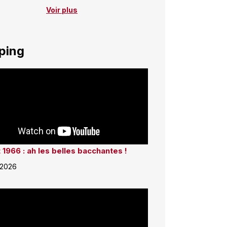
Voir plus
ping
 1966 : ah les belles bacchantes !
 2026