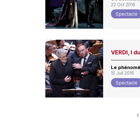
22 Oct 2016
Spectacle
VERDI, I d
Le phénom
15 Juil 2016
Spectacle
1