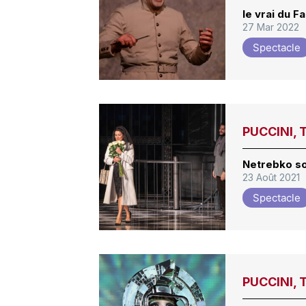
le vrai du F
27 Mar 2022
Spectacle
PUCCINI, 
Netrebko so
23 Août 2021
Spectacle
PUCCINI, 