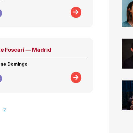
ue Foscari — Madrid
ène Domingo
2