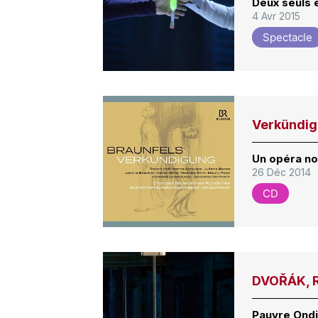
Deux seuls
4 Avr 2015
Spectacle
Verkündi
Un opéra no
26 Déc 2014
CD
DVOŘÁK, R
Pauvre Ondi