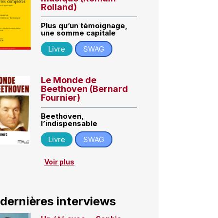
Rolland)
Plus qu’un témoignage,
une somme capitale
Livre
SWAG
Le Monde de
Beethoven (Bernard
Fournier)
Beethoven,
l’indispensable
Livre
SWAG
Voir plus
 dernières interviews