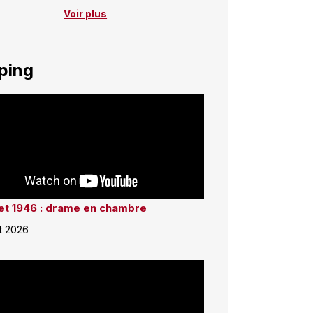
Voir plus
ping
llet 1946 : drame en chambre
et 2026