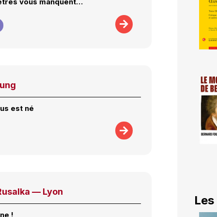
 êtres vous manquent…
gung
us est né
usalka — Lyon
Les
ne !