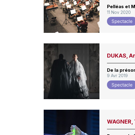
Pelléas et M
11 Nov 2020
Spectacle
DUKAS, Ar
De la préso
9 Avr 2019
Spectacle
WAGNER, T