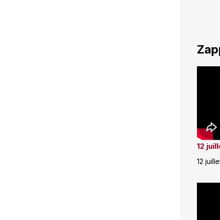
Zap
12 jui
12 juill