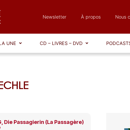
Newsletter
À propos
Nous c
LA UNE
CD – LIVRES – DVD
PODCASTS
AECHLE
 Die Passagierin (La Passagère)
e