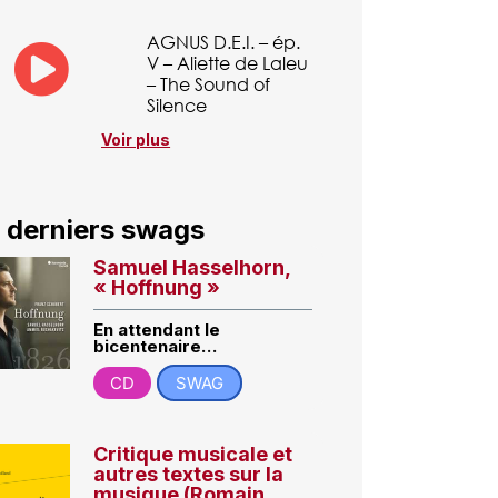
AGNUS D.E.I. – ép.
V – Aliette de Laleu
– The Sound of
Silence
Voir plus
 derniers swags
Samuel Hasselhorn,
« Hoffnung »
En attendant le
bicentenaire…
CD
SWAG
Critique musicale et
autres textes sur la
musique (Romain