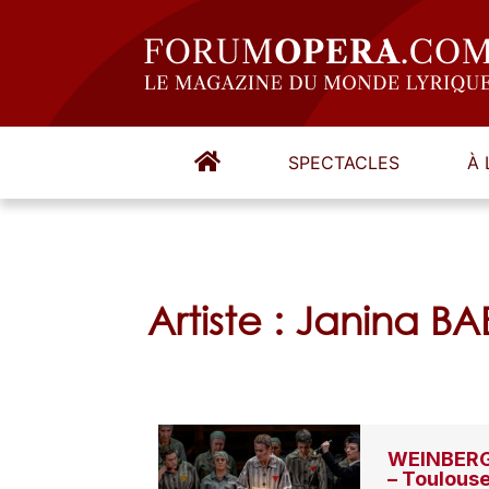
SPECTACLES
À 
Artiste : Janina B
WEINBERG,
– Toulous