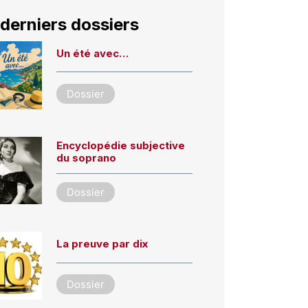
derniers dossiers
Un été avec…
Dossier
Encyclopédie subjective
du soprano
Dossier
La preuve par dix
Dossier