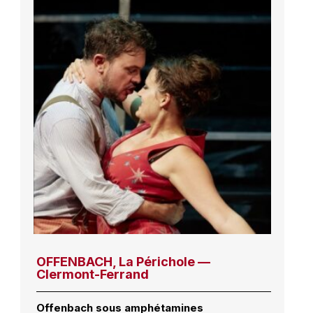
OFFENBACH, La Périchole —
Clermont-Ferrand
Offenbach sous amphétamines