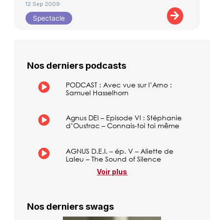
12 Sep 2009
Spectacle
Nos derniers podcasts
PODCAST : Avec vue sur l’Arno :
Samuel Hasselhorn
Agnus DEI – Episode VI : Stéphanie
d’Oustrac – Connais-toi toi même
AGNUS D.E.I. – ép. V – Aliette de
Laleu – The Sound of Silence
Voir plus
Nos derniers swags