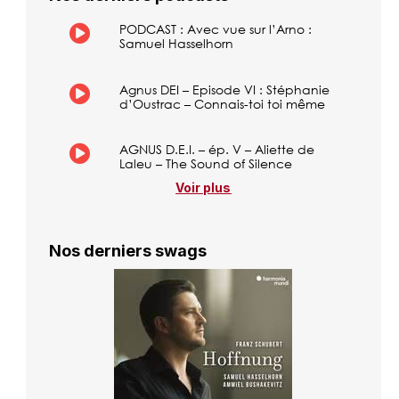
PODCAST : Avec vue sur l’Arno :
Samuel Hasselhorn
Agnus DEI – Episode VI : Stéphanie
d’Oustrac – Connais-toi toi même
AGNUS D.E.I. – ép. V – Aliette de
Laleu – The Sound of Silence
Voir plus
Nos derniers swags