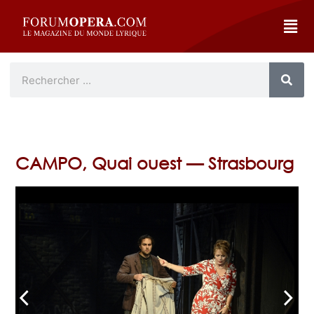
CAMPO, Quai ouest — Strasbourg
arrow_back_ios
arrow_forward_ios