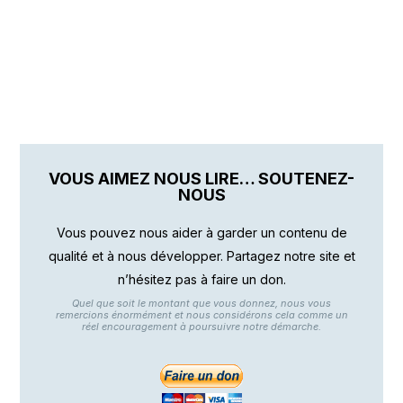
VOUS AIMEZ NOUS LIRE… SOUTENEZ-
NOUS
Vous pouvez nous aider à garder un contenu de
qualité et à nous développer. Partagez notre site et
n’hésitez pas à faire un don.
Quel que soit le montant que vous donnez, nous vous
remercions énormément et nous considérons cela comme un
réel encouragement à poursuivre notre démarche.