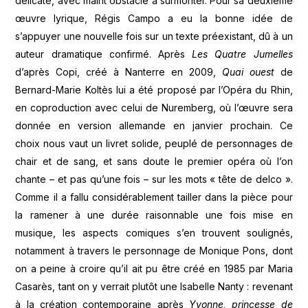
délicate, avec maint obstacle à surmonter. Pour sa deuxième
œuvre lyrique, Régis Campo a eu la bonne idée de
s’appuyer une nouvelle fois sur un texte préexistant, dû à un
auteur dramatique confirmé. Après
Les Quatre Jumelles
d’après Copi, créé à Nanterre en 2009,
Quai ouest
de
Bernard-Marie Koltès lui a été proposé par l’Opéra du Rhin,
en coproduction avec celui de Nuremberg, où l’œuvre sera
donnée en version allemande en janvier prochain. Ce
choix nous vaut un livret solide, peuplé de personnages de
chair et de sang, et sans doute le premier opéra où l’on
chante – et pas qu’une fois – sur les mots « tête de delco ».
Comme il a fallu considérablement tailler dans la pièce pour
la ramener à une durée raisonnable une fois mise en
musique, les aspects comiques s’en trouvent soulignés,
notamment à travers le personnage de Monique Pons, dont
on a peine à croire qu’il ait pu être créé en 1985 par Maria
Casarès, tant on y verrait plutôt une Isabelle Nanty : revenant
à la création contemporaine après
Yvonne, princesse de