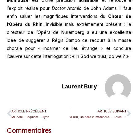
Mulhouse
est d’une précision admirable et renouvelle
l’exploit réalisé pour
Doctor Atomic
de John Adams. Il faut
enfin saluer les magnifiques interventions du
Chœur de
l’Opéra du Rhin
, invisible mais extrêmement présent : le
directeur de l’Opéra de Nuremberg a eu une excellente
idée de suggérer à Régis Campo ce recours à la masse
chorale pour « incarner ce lieu étrange » et conclure
l’œuvre sur cette interrogation : « In God we trust, do we ? »
Laurent Bury
ARTICLE PRÉCÉDENT
ARTICLE SUIVANT
MOZART, Requiem — Lyon
VERDI, Un ballo in maschera — Toulouse
Commentaires