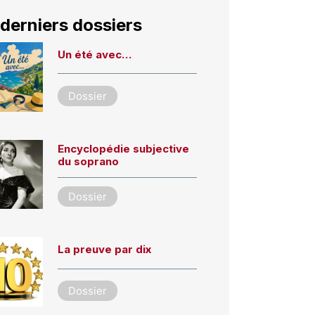
derniers dossiers
Un été avec…
Dossier
Encyclopédie subjective
du soprano
Dossier
La preuve par dix
Dossier