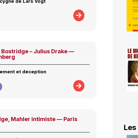
 cygne de Lars Vogt
n Bostridge – Julius Drake —
nberg
sement et déception
dge, Mahler intimiste — Paris
Les