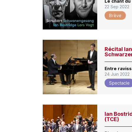
Le chant du
22 Sep 2022
Brève
Récital Ia
Schwarze
Entre ravis
24 Juin 2022
Spectacle
Ian Bostri
(TCE)