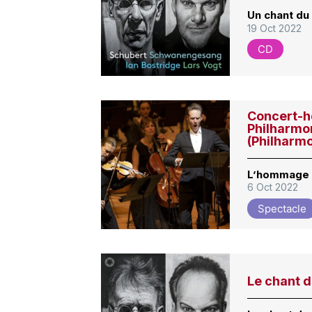
Un chant du
19 Oct 2022
CD
Concert-h
Philharmon
(Philharm
L’hommage 
6 Oct 2022
Spectacle
Le chant 