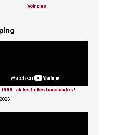
Voir plus
ping
 1966 : ah les belles bacchantes !
 2026