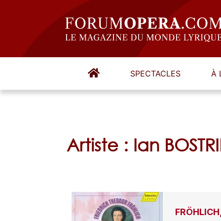
SPECTACLES
À 
Artiste : Ian BOST
FRÖHLICH,