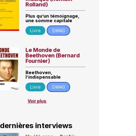
Rolland)
Plus qu’un témoignage,
une somme capitale
Livre
SWAG
Le Monde de
Beethoven (Bernard
Fournier)
Beethoven,
l’indispensable
Livre
SWAG
Voir plus
 dernières interviews