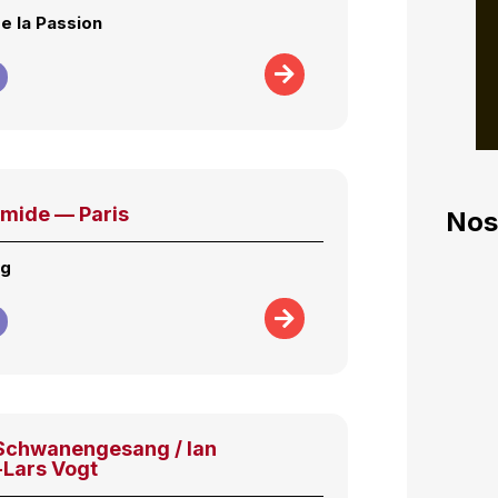
e la Passion
mide — Paris
Nos
ng
Schwanengesang / Ian
-Lars Vogt