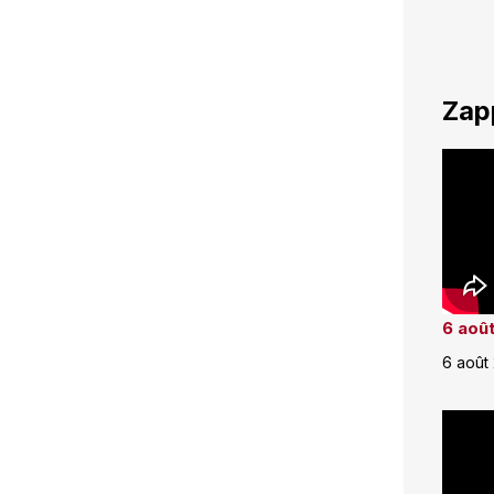
Zap
6 août
6 août