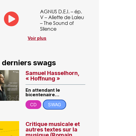
AGNUS D.E.I. – ép.
V – Aliette de Laleu
– The Sound of
Silence
Voir plus
 derniers swags
Samuel Hasselhorn,
« Hoffnung »
En attendant le
bicentenaire…
CD
SWAG
Critique musicale et
autres textes sur la
musique (Romain