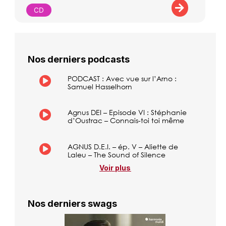
CD
Nos derniers podcasts
PODCAST : Avec vue sur l’Arno :
Samuel Hasselhorn
Agnus DEI – Episode VI : Stéphanie
d’Oustrac – Connais-toi toi même
AGNUS D.E.I. – ép. V – Aliette de
Laleu – The Sound of Silence
Voir plus
Nos derniers swags