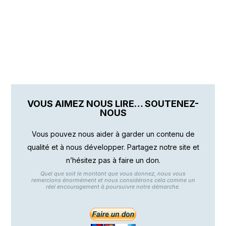
VOUS AIMEZ NOUS LIRE… SOUTENEZ-
NOUS
Vous pouvez nous aider à garder un contenu de
qualité et à nous développer. Partagez notre site et
n’hésitez pas à faire un don.
Quel que soit le montant que vous donnez, nous vous
remercions énormément et nous considérons cela comme un
réel encouragement à poursuivre notre démarche.