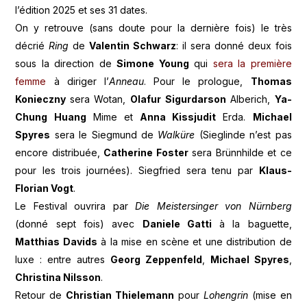
l’édition 2025 et ses 31 dates.
On y retrouve (sans doute pour la dernière fois) le très
décrié
Ring
de
Valentin Schwarz
: il sera donné deux fois
sous la direction de
Simone Young
qui
sera la première
femme
à diriger l’
Anneau
. Pour le prologue,
Thomas
Konieczny
sera Wotan,
Olafur Sigurdarson
Alberich,
Ya-
Chung Huang
Mime et
Anna Kissjudit
Erda.
Michael
Spyres
sera le Siegmund de
Walküre
(Sieglinde n’est pas
encore distribuée,
Catherine Foster
sera Brünnhilde et ce
pour les trois journées). Siegfried sera tenu par
Klaus-
Florian Vogt
.
Le Festival ouvrira par
Die Meistersinger von Nürnberg
(donné sept fois) avec
Daniele Gatti
à la baguette,
Matthias Davids
à la mise en scène et une distribution de
luxe : entre autres
Georg Zeppenfeld
,
Michael Spyres
,
Christina Nilsson
.
Retour de
Christian Thielemann
pour
Lohengrin
(mise en