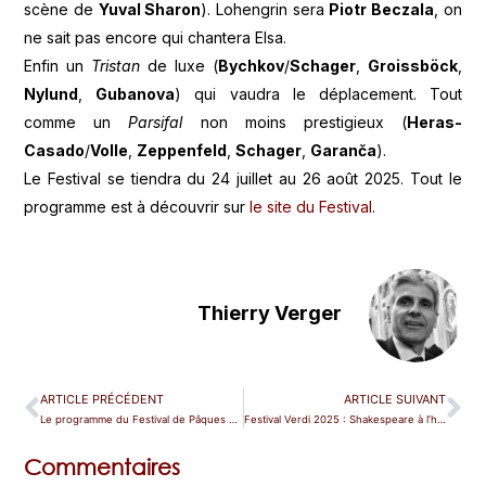
scène de
Yuval Sharon
). Lohengrin sera
Piotr Beczala
, on
ne sait pas encore qui chantera Elsa.
Enfin un
Tristan
de luxe (
Bychkov
/
Schager
,
Groissböck
,
Nylund
,
Gubanova
) qui vaudra le déplacement. Tout
comme un
Parsifal
non moins prestigieux (
Heras-
Casado
/
Volle
,
Zeppenfeld
,
Schager
,
Garanča
).
Le Festival se tiendra du 24 juillet au 26 août 2025. Tout le
programme est à découvrir sur
le site du Festival
.
Thierry Verger
ARTICLE PRÉCÉDENT
ARTICLE SUIVANT
Le programme du Festival de Pâques d’Aix 2025 est paru
Festival Verdi 2025 : Shakespeare à l’honneur
Commentaires