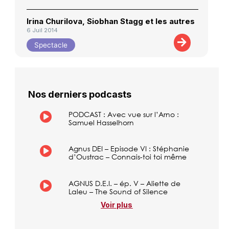
Irina Churilova, Siobhan Stagg et les autres
6 Juil 2014
Spectacle
Nos derniers podcasts
PODCAST : Avec vue sur l’Arno :
Samuel Hasselhorn
Agnus DEI – Episode VI : Stéphanie
d’Oustrac – Connais-toi toi même
AGNUS D.E.I. – ép. V – Aliette de
Laleu – The Sound of Silence
Voir plus