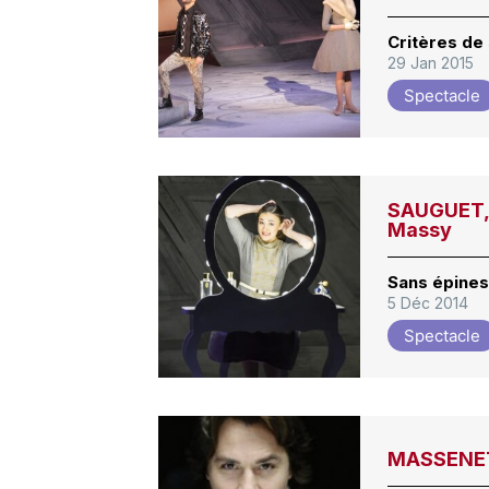
Critères de
29 Jan 2015
Spectacle
SAUGUET, 
Massy
Sans épines
5 Déc 2014
Spectacle
MASSENET,