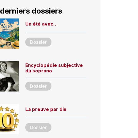
derniers dossiers
Un été avec…
Dossier
Encyclopédie subjective
du soprano
Dossier
La preuve par dix
Dossier