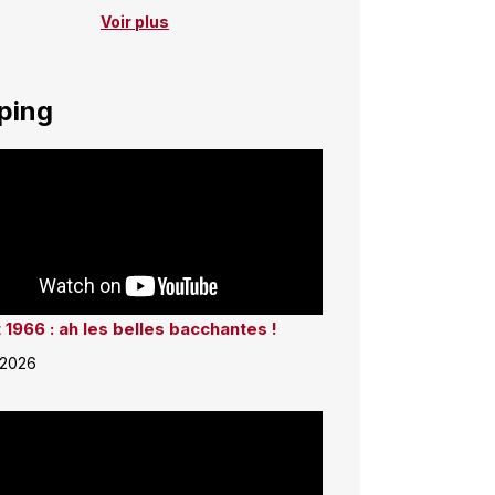
Voir plus
ping
 1966 : ah les belles bacchantes !
 2026