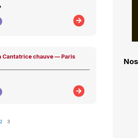
e
a Cantatrice chauve — Paris
Nos
2
3