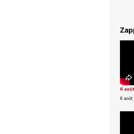
Zap
6 août
6 août