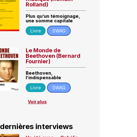
Rolland)
Plus qu’un témoignage,
une somme capitale
Livre
SWAG
Le Monde de
Beethoven (Bernard
Fournier)
Beethoven,
l’indispensable
Livre
SWAG
Voir plus
 dernières interviews