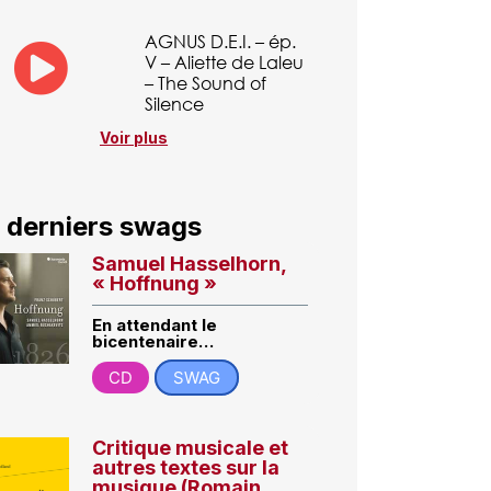
AGNUS D.E.I. – ép.
V – Aliette de Laleu
– The Sound of
Silence
Voir plus
 derniers swags
Samuel Hasselhorn,
« Hoffnung »
En attendant le
bicentenaire…
CD
SWAG
Critique musicale et
autres textes sur la
musique (Romain