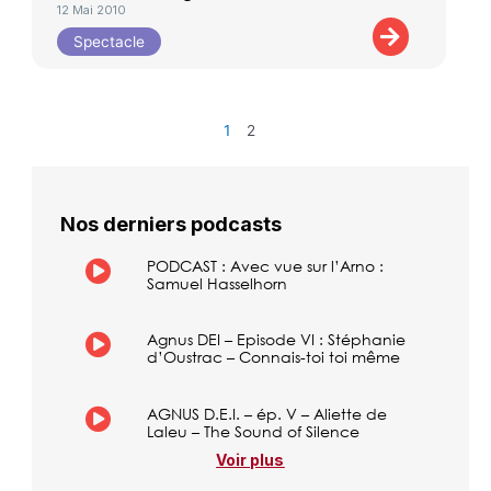
12 Mai 2010
Spectacle
1
2
Nos derniers podcasts
PODCAST : Avec vue sur l’Arno :
Samuel Hasselhorn
Agnus DEI – Episode VI : Stéphanie
d’Oustrac – Connais-toi toi même
AGNUS D.E.I. – ép. V – Aliette de
Laleu – The Sound of Silence
Voir plus