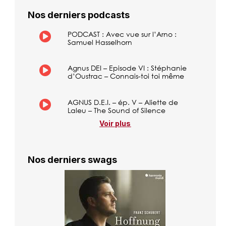
Nos derniers podcasts
PODCAST : Avec vue sur l’Arno :
Samuel Hasselhorn
Agnus DEI – Episode VI : Stéphanie
d’Oustrac – Connais-toi toi même
AGNUS D.E.I. – ép. V – Aliette de
Laleu – The Sound of Silence
Voir plus
Nos derniers swags