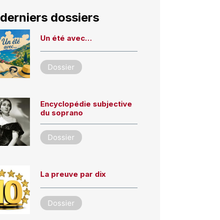
derniers dossiers
Un été avec…
Dossier
Encyclopédie subjective
du soprano
Dossier
La preuve par dix
Dossier