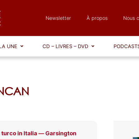
Newsletter
À propos
Nous c
LA UNE
CD – LIVRES – DVD
PODCASTS
DUNCAN
l turco in Italia — Garsington