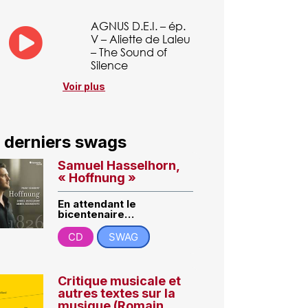
AGNUS D.E.I. – ép.
V – Aliette de Laleu
– The Sound of
Silence
Voir plus
 derniers swags
Samuel Hasselhorn,
« Hoffnung »
En attendant le
bicentenaire…
CD
SWAG
Critique musicale et
autres textes sur la
musique (Romain