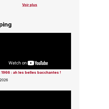
Voir plus
ping
 1966 : ah les belles bacchantes !
 2026