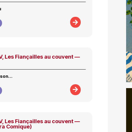
u
, Les Fiançailles au couvent —
isson…
, Les Fiançailles au couvent —
éra Comique)