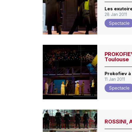
Les exutoir
28 Jan 2011
Spectacle
PROKOFIEV
Toulouse
Prokofiev à 
11 Jan 2011
Spectacle
ROSSINI, 