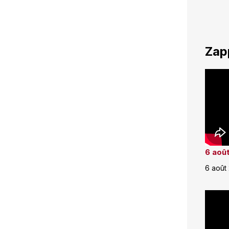
Zap
6 août
6 août