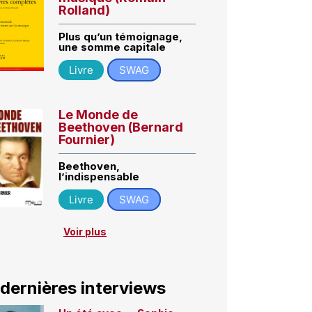
Rolland)
Plus qu’un témoignage,
une somme capitale
Livre
SWAG
Le Monde de
Beethoven (Bernard
Fournier)
Beethoven,
l’indispensable
Livre
SWAG
Voir plus
 dernières interviews