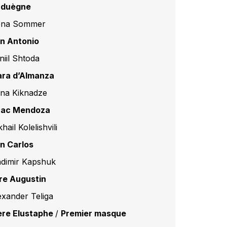
 duègne
ena Sommer
n Antonio
niil Shtoda
ara d’Almanza
na Kiknadze
aac Mendoza
hail Kolelishvili
n Carlos
adimir Kapshuk
re Augustin
exander Teliga
ère Elustaphe
/
Premier masque