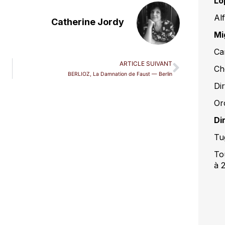
Lo
Al
Catherine Jordy
Mi
Ca
ARTICLE SUIVANT
Ch
BERLIOZ, La Damnation de Faust — Berlin
Dir
Or
Di
Tu
To
à 