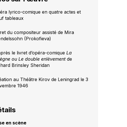
éra lyrico-comique en quatre actes et
uf tableaux
vret du compositeur assisté de Mira
ndelssohn (Prokofieva)
après le livret d’opéra-comique
La
ègne
ou Le double enlèvement
de
chard Brinsley Sheridan
éation au Théâtre Kirov de Leningrad le 3
vembre 1946
tails
se en scène