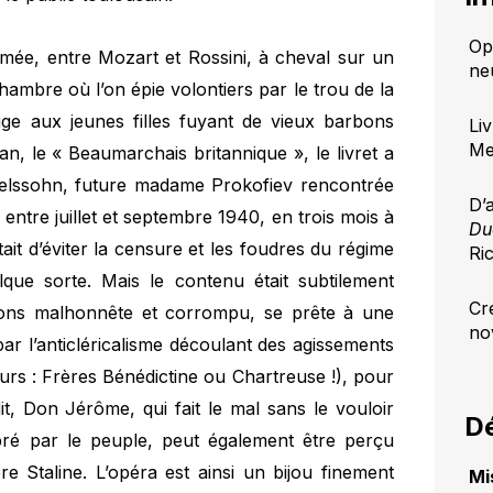
Op
asmée, entre Mozart et Rossini, à cheval sur un
ne
ambre où l’on épie volontiers par le trou de la
uge aux jeunes filles fuyant de vieux barbons
Li
Me
an, le « Beaumarchais britannique », le livret a
elssohn, future madame Prokofiev rencontrée
D’
 entre juillet et septembre 1940, en trois mois à
Du
ait d’éviter la censure et les foudres du régime
Ri
lque sorte. Mais le contenu était subtilement
Cr
ons malhonnête et corrompu, se prête à une
no
ar l’anticléricalisme découlant des agissements
rs : Frères Bénédictine ou Chartreuse !), pour
t, Don Jérôme, qui fait le mal sans le vouloir
Dé
ré par le peuple, peut également être perçu
re Staline. L’opéra est ainsi un bijou finement
Mi