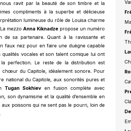
Va
nous ravit par la beauté de son timbre et la
êmes compliments à la superbe et délicieuse
Fr
terprétation lumineuse du rôle de Louisa charme
Ma
e. La mezzo
Anna Kiknadze
propose un numéro
Fr
on de sa partenaire. Quant à la ravissante et
Th
en un faux nez pour en faire une duègne capable
La
qualités vocales et son talent comique lui ont
Ch
perfection. Le reste de la distribution est
 chœur du Capitole, idéalement sonore. Pour
Ro
re national du Capitole, aux sonorités pures et
Ca
un
Tugan Sokhiev
en fusion complète avec
Pr
ion, son dynamisme et la qualité d’ensemble en
Cl
 aux poissons qui ne sent pas le pourri, loin de
De
.
Em