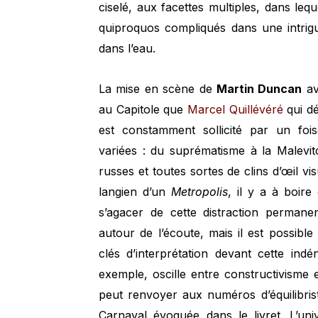
ciselé, aux facettes multiples, dans leq
quiproquos compliqués dans une intri
dans l’eau.
La mise en scène de
Martin Duncan
av
au Capitole que
Marcel Quillévéré
qui dé
est constamment sollicité par un fois
variées : du suprématisme à la Malevit
russes et toutes sortes de clins d’œil v
langien d’un
Metropolis
, il y a à boir
s’agacer de cette distraction permane
autour de l’écoute, mais il est possibl
clés d’interprétation devant cette indé
exemple, oscille entre constructivism
peut renvoyer aux numéros d’équilibris
Carnaval évoquée dans le livret. L’uni