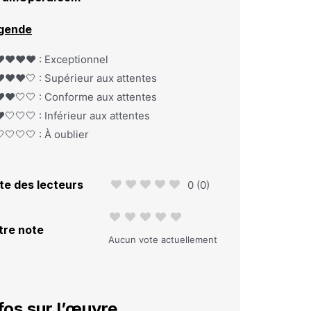
gende
️❤️❤️❤️ : Exceptionnel
️❤️❤️🤍 : Supérieur aux attentes
️❤️🤍🤍 : Conforme aux attentes
️🤍🤍🤍 : Inférieur aux attentes
🤍🤍🤍 : À oublier
te des lecteurs
0
(
0
)
tre note
Aucun vote actuellement
fos sur l’œuvre