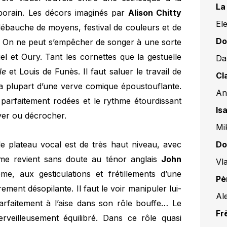
La
porain. Les décors imaginés par
Alison Chitty
El
débauche de moyens, festival de couleurs et de
Do
al. On ne peut s’empêcher de songer à une sorte
el et Oury. Tant les cornettes que la gestuelle
Da
lle
et Louis de Funès. Il faut saluer le travail de
Cl
a plupart d’une verve comique époustouflante.
An
parfaitement rodées et le rythme étourdissant
Is
yer ou décrocher.
Mik
Do
e plateau vocal est de très haut niveau, avec
lme revient sans doute au ténor anglais
John
Vl
me, aux gesticulations et frétillements d’une
Pè
ment désopilante. Il faut le voir manipuler lui-
Al
arfaitement à l’aise dans son rôle bouffe… Le
Fr
veilleusement équilibré. Dans ce rôle quasi