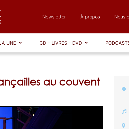
Newsletter
À propos
Nous c
LA UNE
CD – LIVRES – DVD
PODCASTS
ançailles au couvent