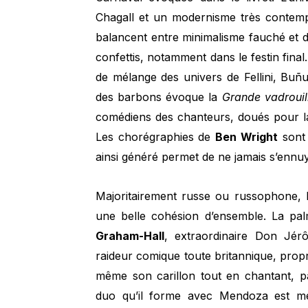
Chagall et un modernisme très contem
balancent entre minimalisme fauché et 
confettis, notamment dans le festin fin
de mélange des univers de Fellini, Buñu
des barbons évoque la
Grande vadroui
comédiens des chanteurs, doués pour l
Les chorégraphies de
Ben Wright
sont 
ainsi généré permet de ne jamais s’ennu
Majoritairement russe ou russophone, l
une belle cohésion d’ensemble. La pa
Graham-Hall
, extraordinaire Don Jérô
raideur comique toute britannique, propre
même son carillon tout en chantant, p
duo qu’il forme avec Mendoza est mer