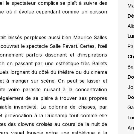
uel le spectateur complice se plaît à suivre des
Ma
gue où il évolue cependant comme un poisson
Dé
Ali
Lu
ait laissés perplexes aussi bien Maurice Salles
couvrait le spectacle Salle Favart. Certes, l’œil
Pa
onnement parfois dissonant et d’inspirations
Ch
ch en passant par une esthétique très Ballets
Be
isuels lorgnant du côté du théâtre ou du cinéma
Do
e et à manger sur scène. On peut se lasser et
Jo
nte voire parasite nuisant à la concentration
Do
e également de se plaire à trouver ses propres
niable inventivité. La colonne de chaises, par
Ga
e et provocation à la Duchamp tout comme elle
Lo
tes des clowns croisés au cours de la nuit de
An
vers visuel louvoie entre une esthétique à la