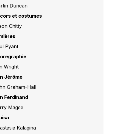
rtin Duncan
cors et costumes
son Chitty
mières
ul Pyant
orégraphie
n Wright
n Jérôme
hn Graham-Hall
n Ferdinand
rry Magee
uisa
astasia Kalagina