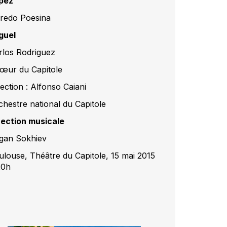
pez
fredo Poesina
guel
rlos Rodriguez
œur du Capitole
ection : Alfonso Caiani
chestre national du Capitole
rection musicale
gan Sokhiev
ulouse, Théâtre du Capitole, 15 mai 2015
20h