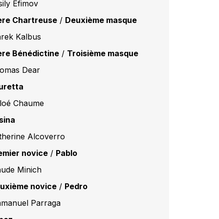
sily Efimov
ère Chartreuse
/
Deuxième masque
rek Kalbus
ère Bénédictine
/
Troisième masque
omas Dear
uretta
loé Chaume
sina
therine Alcoverro
emier novice
/
Pablo
aude Minich
uxième novice
/
Pedro
manuel Parraga