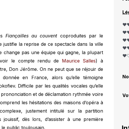
Lé
❤️❤
❤️❤
les
Fiançailles au couvent
coproduites par le
❤️❤
ustifie la reprise de ce spectacle dans la ville
❤️❤
e change pas une équipe qui gagne, la plupart
❤️
e (voir le compte rendu de
Maurice Salles
) à
titre, Don Jérôme. On ne peut que se réjouir de
No
 donnée en France, alors qu’elle témoigne
fiev. Difficile par les qualités vocales qu’elle
 prononciation et de déclamation rythmée voire
Vo
 comprend les hésitations des maisons d’opéra à
mplexe, justement intitulé sur la partition
s jouissif, dès lors, d’assister à une première
In
le public toulousain.