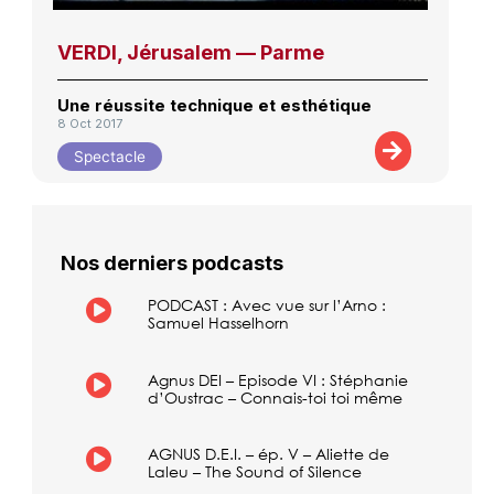
VERDI, Jérusalem — Parme
Une réussite technique et esthétique
8 Oct 2017
Spectacle
Nos derniers podcasts
PODCAST : Avec vue sur l’Arno :
Samuel Hasselhorn
Agnus DEI – Episode VI : Stéphanie
d’Oustrac – Connais-toi toi même
AGNUS D.E.I. – ép. V – Aliette de
Laleu – The Sound of Silence