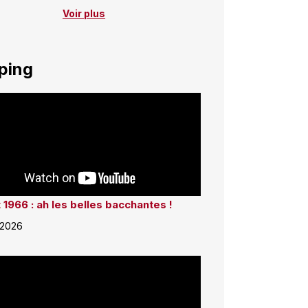
Voir plus
ping
 1966 : ah les belles bacchantes !
 2026