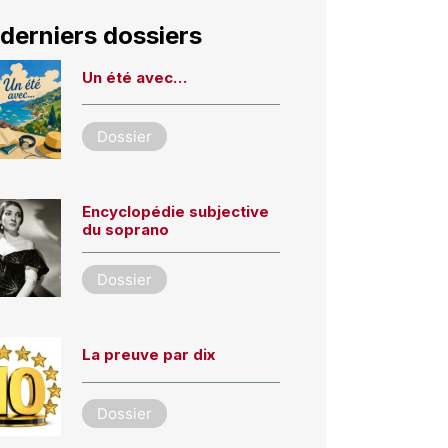
derniers dossiers
Un été avec…
Dossier
Encyclopédie subjective
du soprano
Dossier
La preuve par dix
Dossier