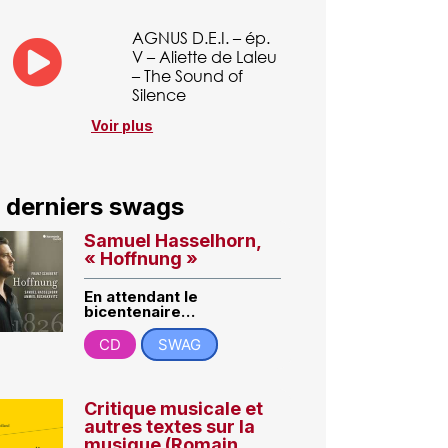
AGNUS D.E.I. – ép.
V – Aliette de Laleu
– The Sound of
Silence
Voir plus
 derniers swags
Samuel Hasselhorn,
« Hoffnung »
En attendant le
bicentenaire…
CD
SWAG
Critique musicale et
autres textes sur la
musique (Romain