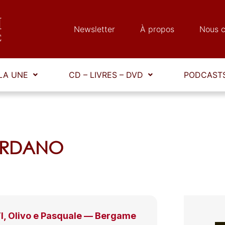
Newsletter
À propos
Nous c
LA UNE
CD – LIVRES – DVD
PODCASTS
IORDANO
, Olivo e Pasquale — Bergame