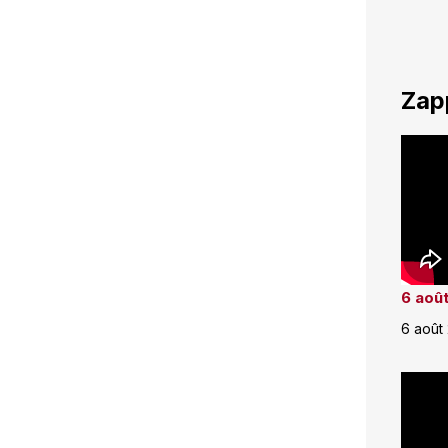
Zap
6 août
6 août