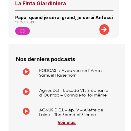
La Finta Giardiniera
Papa, quand je serai grand, je serai Anfossi
14 Oct 2013
CD
Nos derniers podcasts
PODCAST : Avec vue sur l’Arno :
Samuel Hasselhorn
Agnus DEI – Episode VI : Stéphanie
d’Oustrac – Connais-toi toi même
AGNUS D.E.I. – ép. V – Aliette de
Laleu – The Sound of Silence
Voir plus