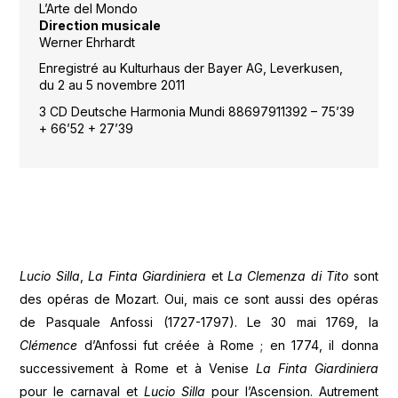
L’Arte del Mondo
Direction musicale
Werner Ehrhardt
Enregistré au Kulturhaus der Bayer AG, Leverkusen,
du 2 au 5 novembre 2011
3 CD Deutsche Harmonia Mundi 88697911392 – 75’39
+ 66’52 + 27’39
L
ucio Silla
,
La Finta Giardiniera
et
La Clemenza di Tito
sont
des opéras de Mozart. Oui, mais ce sont aussi des opéras
de Pasquale Anfossi (1727-1797). Le 30 mai 1769, la
Clémence
d’Anfossi fut créée à Rome ; en 1774, il donna
successivement à Rome et à Venise
La Finta Giardiniera
pour le carnaval et
Lucio Silla
pour l’Ascension. Autrement