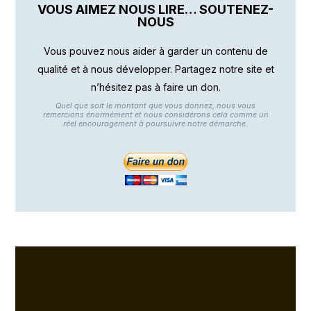
VOUS AIMEZ NOUS LIRE… SOUTENEZ-
NOUS
Vous pouvez nous aider à garder un contenu de
qualité et à nous développer. Partagez notre site et
n’hésitez pas à faire un don.
Quel que soit le montant que vous donnez, nous vous
remercions énormément et nous considérons cela comme un
réel encouragement à poursuivre notre démarche.