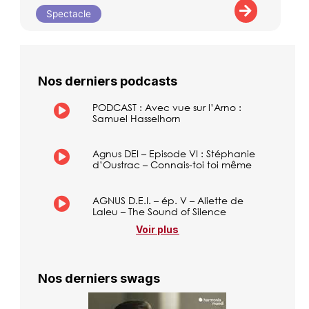
Spectacle
Nos derniers podcasts
PODCAST : Avec vue sur l’Arno :
Samuel Hasselhorn
Agnus DEI – Episode VI : Stéphanie
d’Oustrac – Connais-toi toi même
AGNUS D.E.I. – ép. V – Aliette de
Laleu – The Sound of Silence
Voir plus
Nos derniers swags