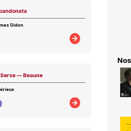
bandonata
 mes Didon
Nos
 Serse — Beaune
érieux