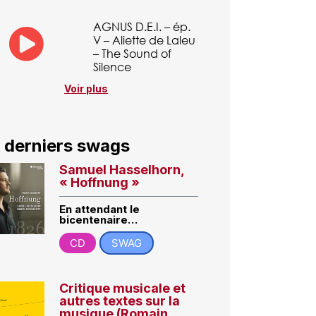
AGNUS D.E.I. – ép.
V – Aliette de Laleu
– The Sound of
Silence
Voir plus
 derniers swags
Samuel Hasselhorn,
« Hoffnung »
En attendant le
bicentenaire…
CD
SWAG
Critique musicale et
autres textes sur la
musique (Romain