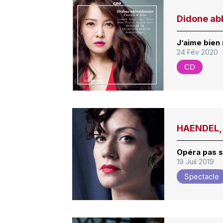
Didone ab
J’aime bien
24 Fév 2020
CD
HAENDEL,
Opéra pas s
19 Juil 2019
Spectacle