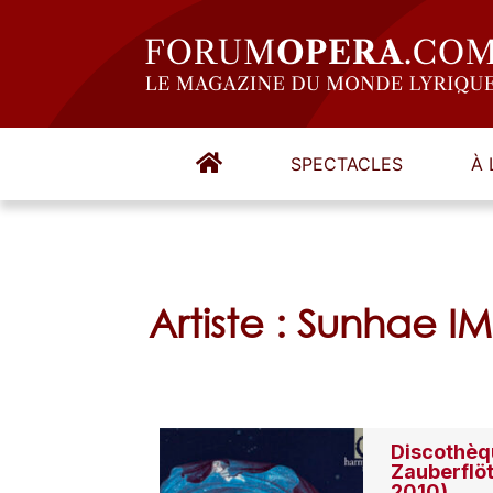
SPECTACLES
À 
Artiste : Sunhae IM
Discothèqu
Zauberflö
2010)