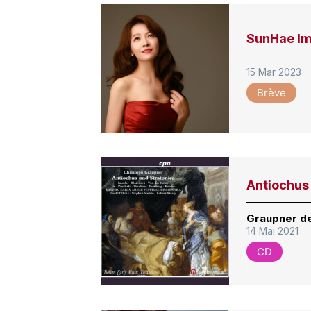
SunHae Im
15 Mar 2023
Brève
Antiochus
Graupner de
14 Mai 2021
CD