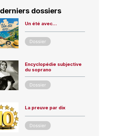
derniers dossiers
Un été avec…
Dossier
Encyclopédie subjective
du soprano
Dossier
La preuve par dix
Dossier