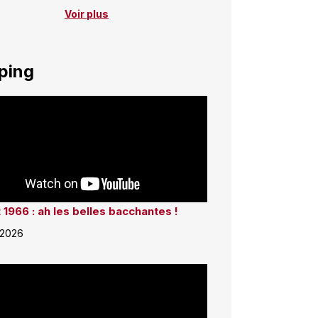
Voir plus
ping
 1966 : ah les belles bacchantes !
 2026