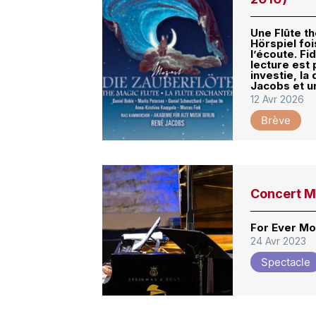
Une Flûte t
Hörspiel fo
l’écoute. Fi
lecture est 
investie, la
Jacobs et u
12 Avr 2026
Brève
Concert M
For Ever Mo
24 Avr 2023
Spectacle