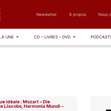
Newsletter
À propos
Nous c
LA UNE
CD – LIVRES – DVD
PODCASTS
e idéale : Mozart – Die
te (Jacobs, Harmonia Mundi –