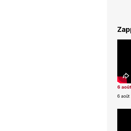
Zap
6 août
6 août