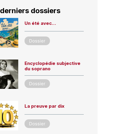
derniers dossiers
Un été avec…
Dossier
Encyclopédie subjective
du soprano
Dossier
La preuve par dix
Dossier