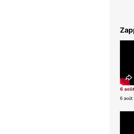
Zap
6 août
6 août