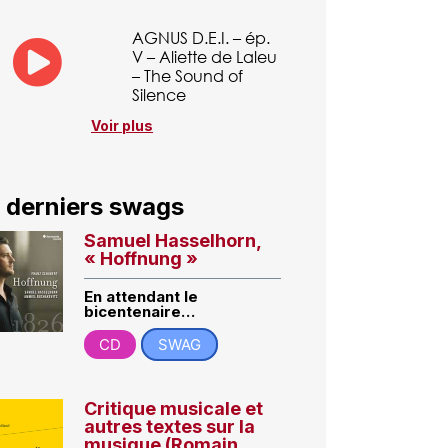
AGNUS D.E.I. – ép.
V – Aliette de Laleu
– The Sound of
Silence
Voir plus
 derniers swags
Samuel Hasselhorn,
« Hoffnung »
En attendant le
bicentenaire…
CD
SWAG
Critique musicale et
autres textes sur la
musique (Romain