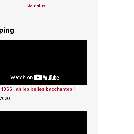
Voir plus
ping
 1966 : ah les belles bacchantes !
 2026