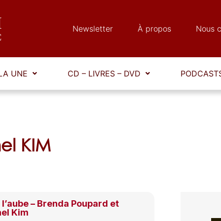
Newsletter
À propos
Nous c
LA UNE
CD – LIVRES – DVD
PODCASTS
hel KIM
 l’aube – Brenda Poupard et
el Kim