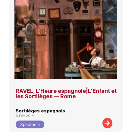
RAVEL, L'Heure espagnole|L'Enfant et
les Sortilèges — Rome
Sortilèges espagnols
6 Fév 2014
Spectacle