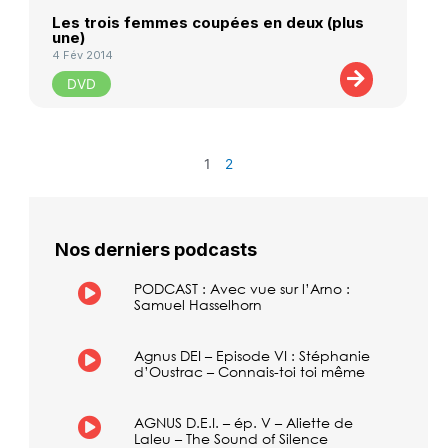
Les trois femmes coupées en deux (plus
une)
4 Fév 2014
DVD
1
2
Nos derniers podcasts
PODCAST : Avec vue sur l’Arno :
Samuel Hasselhorn
Agnus DEI – Episode VI : Stéphanie
d’Oustrac – Connais-toi toi même
AGNUS D.E.I. – ép. V – Aliette de
Laleu – The Sound of Silence