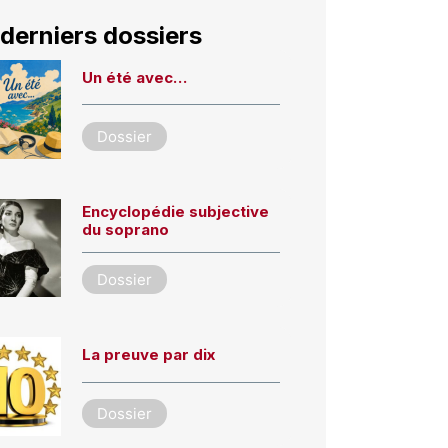
derniers dossiers
Un été avec…
Dossier
Encyclopédie subjective
du soprano
Dossier
La preuve par dix
Dossier