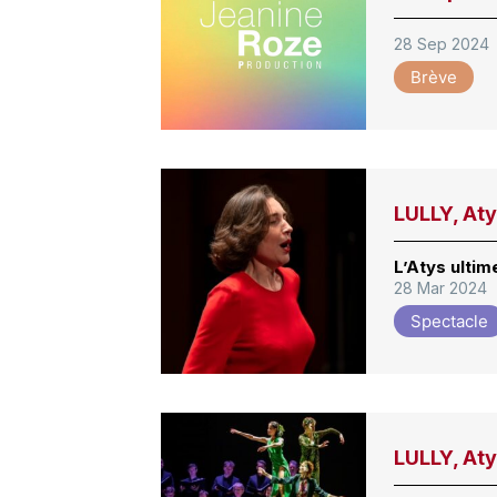
28 Sep 2024
Brève
LULLY, Aty
L’Atys ultim
28 Mar 2024
Spectacle
LULLY, Aty