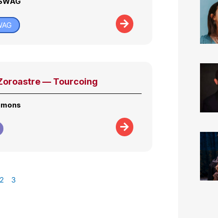
 SWAG
WAG
oroastre — Tourcoing
émons
2
3