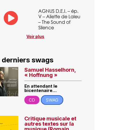
AGNUS D.E.I. – ép.
V – Aliette de Laleu
– The Sound of
Silence
Voir plus
 derniers swags
Samuel Hasselhorn,
« Hoffnung »
En attendant le
bicentenaire…
CD
SWAG
Critique musicale et
autres textes sur la
musique (Romain