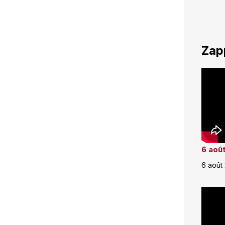
Zap
6 août
6 août