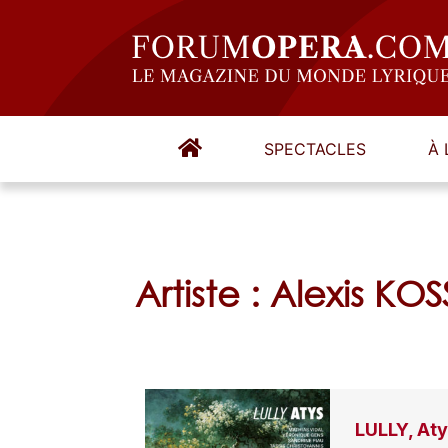
SPECTACLES
À 
Artiste : Alexis K
LULLY, At