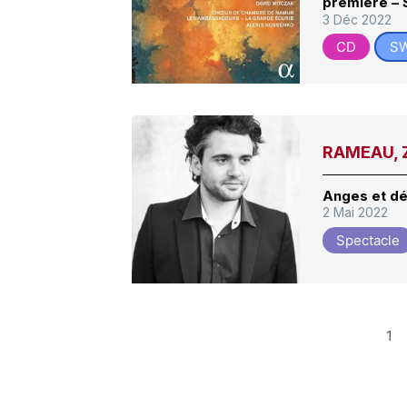
première –
3 Déc 2022
CD
S
RAMEAU, Z
Anges et d
2 Mai 2022
Spectacle
1