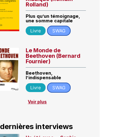
Rolland)
Plus qu’un témoignage,
une somme capitale
Livre
SWAG
Le Monde de
Beethoven (Bernard
Fournier)
Beethoven,
l’indispensable
Livre
SWAG
Voir plus
 dernières interviews