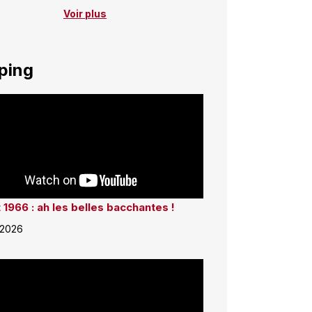
Voir plus
ping
 1966 : ah les belles bacchantes !
 2026