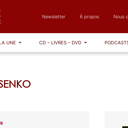
Newsletter
À propos
Nous c
LA UNE
CD – LIVRES – DVD
PODCASTS
OSSENKO
ys