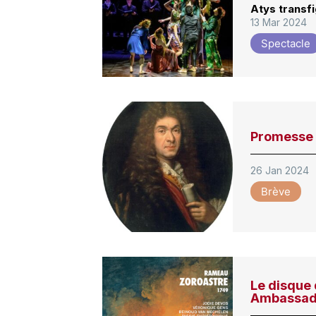
Atys transf
13 Mar 2024
Spectacle
Promesse
26 Jan 2024
Brève
Le disque 
Ambassad