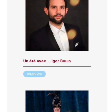
Un été avec … Igor Bouin
Interview