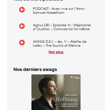
PODCAST : Avec vue sur l’Arno :
Samuel Hasselhorn
Agnus DEI – Episode VI : Stéphanie
d’Oustrac – Connais-toi toi même
AGNUS D.E.I. – ép. V – Aliette de
Laleu – The Sound of Silence
Voir plus
Nos derniers swags