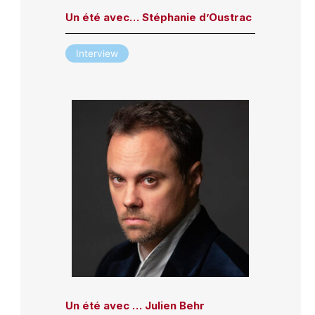
Un été avec… Stéphanie d’Oustrac
Interview
Un été avec … Julien Behr