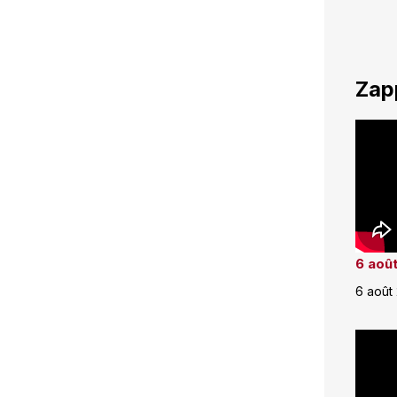
Zap
6 août
6 août