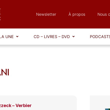
Newsletter
À propos
Nous c
LA UNE
CD – LIVRES – DVD
PODCASTS
ANI
zeck – Verbier