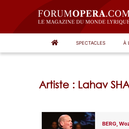
SPECTACLES
À 
Artiste : Lahav SH
BERG, Woz