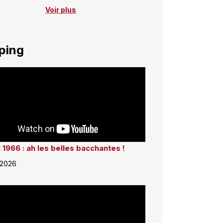
Voir plus
ping
 1966 : ah les belles bacchantes !
 2026