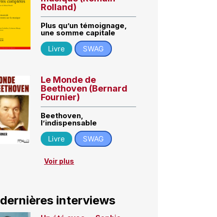
Rolland)
Plus qu’un témoignage,
une somme capitale
Livre
SWAG
Le Monde de
Beethoven (Bernard
Fournier)
Beethoven,
l’indispensable
Livre
SWAG
Voir plus
 dernières interviews