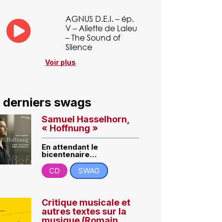
AGNUS D.E.I. – ép.
V – Aliette de Laleu
– The Sound of
Silence
Voir plus
 derniers swags
Samuel Hasselhorn,
« Hoffnung »
En attendant le
bicentenaire…
CD
SWAG
Critique musicale et
autres textes sur la
musique (Romain