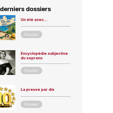
derniers dossiers
Un été avec…
Dossier
Encyclopédie subjective
du soprano
Dossier
La preuve par dix
Dossier