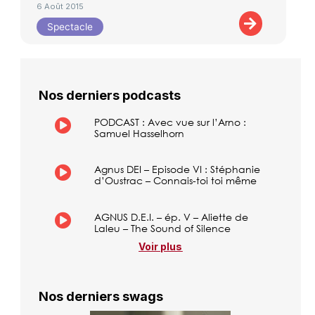
6 Août 2015
Spectacle
Nos derniers podcasts
PODCAST : Avec vue sur l’Arno :
Samuel Hasselhorn
Agnus DEI – Episode VI : Stéphanie
d’Oustrac – Connais-toi toi même
AGNUS D.E.I. – ép. V – Aliette de
Laleu – The Sound of Silence
Voir plus
Nos derniers swags