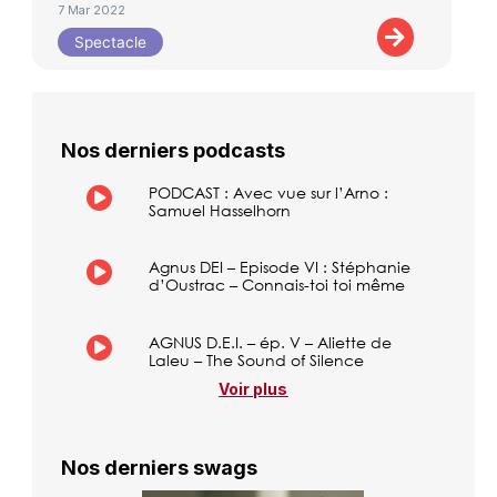
7 Mar 2022
Spectacle
Nos derniers podcasts
PODCAST : Avec vue sur l’Arno :
Samuel Hasselhorn
Agnus DEI – Episode VI : Stéphanie
d’Oustrac – Connais-toi toi même
AGNUS D.E.I. – ép. V – Aliette de
Laleu – The Sound of Silence
Voir plus
Nos derniers swags