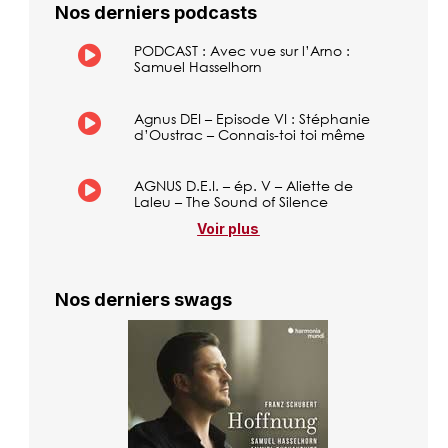
Nos derniers podcasts
PODCAST : Avec vue sur l’Arno :
Samuel Hasselhorn
Agnus DEI – Episode VI : Stéphanie
d’Oustrac – Connais-toi toi même
AGNUS D.E.I. – ép. V – Aliette de
Laleu – The Sound of Silence
Voir plus
Nos derniers swags