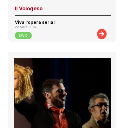
Il Vologeso
Viva l’opera seria !
22 Août 2018
DVD