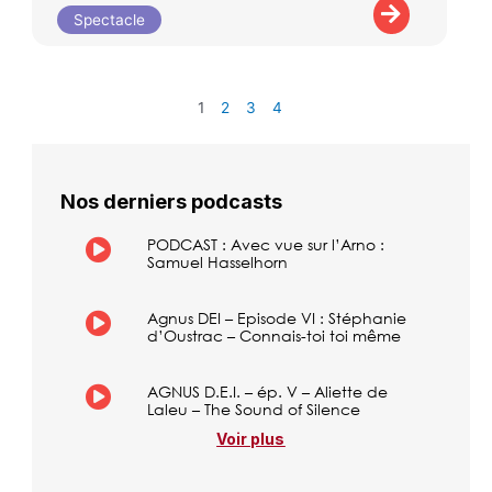
Spectacle
1
2
3
4
Nos derniers podcasts
PODCAST : Avec vue sur l’Arno :
Samuel Hasselhorn
Agnus DEI – Episode VI : Stéphanie
d’Oustrac – Connais-toi toi même
AGNUS D.E.I. – ép. V – Aliette de
Laleu – The Sound of Silence
Voir plus