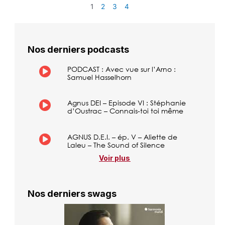
1
2
3
4
Nos derniers podcasts
PODCAST : Avec vue sur l’Arno :
Samuel Hasselhorn
Agnus DEI – Episode VI : Stéphanie
d’Oustrac – Connais-toi toi même
AGNUS D.E.I. – ép. V – Aliette de
Laleu – The Sound of Silence
Voir plus
Nos derniers swags