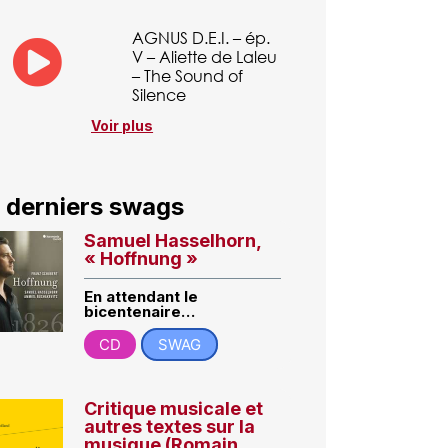
AGNUS D.E.I. – ép.
V – Aliette de Laleu
– The Sound of
Silence
Voir plus
 derniers swags
Samuel Hasselhorn,
« Hoffnung »
En attendant le
bicentenaire…
CD
SWAG
Critique musicale et
autres textes sur la
musique (Romain