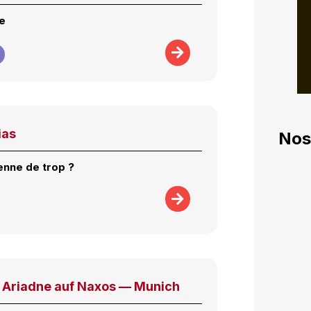
e
ias
Nos
enne de trop ?
Ariadne auf Naxos — Munich