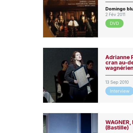
Domingo blu
2 Fév 2011
DVD
Adrianne P
cran au-d
wagnérien
13 Sep 2010
Interview
WAGNER, D
(Bastille)