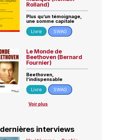
Rolland)
Plus qu’un témoignage,
une somme capitale
Livre
SWAG
Le Monde de
Beethoven (Bernard
Fournier)
Beethoven,
l’indispensable
Livre
SWAG
Voir plus
 dernières interviews