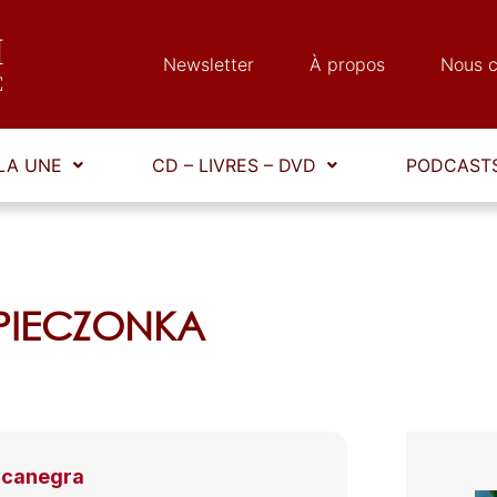
Newsletter
À propos
Nous c
LA UNE
CD – LIVRES – DVD
PODCASTS
e PIECZONKA
ccanegra