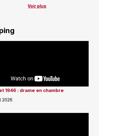
Voir plus
ping
llet 1946 : drame en chambre
et 2026