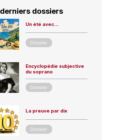
derniers dossiers
Un été avec…
Dossier
Encyclopédie subjective
du soprano
Dossier
La preuve par dix
Dossier