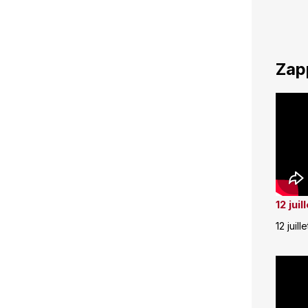
Zap
12 jui
12 juill