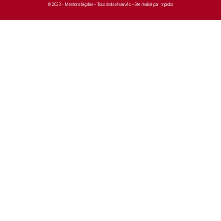
© 2023 –
Mentions légales
– Tous droits réservés – Site réalisé par Improba