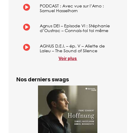
PODCAST : Avec vue sur l’Arno :
Samuel Hasselhorn
Agnus DEI – Episode VI : Stéphanie
d’Oustrac – Connais-toi toi même
AGNUS D.E.I. – ép. V – Aliette de
Laleu – The Sound of Silence
Voir plus
Nos derniers swags