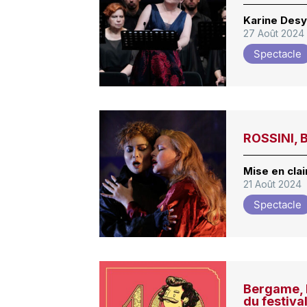
Karine Des
27 Août 2024
Spectacle
ROSSINI, B
Mise en cla
21 Août 2024
Spectacle
Bergame, 
du festiva