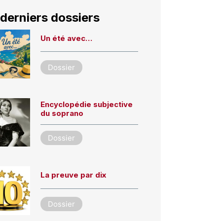
derniers dossiers
Un été avec…
Dossier
Encyclopédie subjective
du soprano
Dossier
La preuve par dix
Dossier