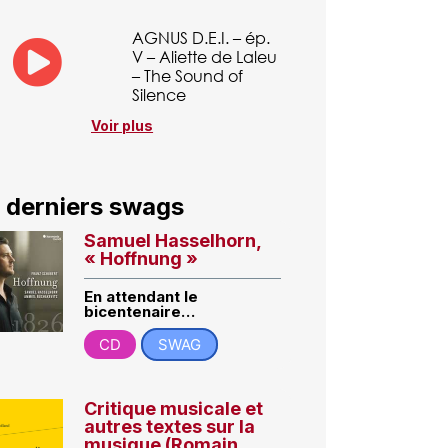
AGNUS D.E.I. – ép.
V – Aliette de Laleu
– The Sound of
Silence
Voir plus
 derniers swags
Samuel Hasselhorn,
« Hoffnung »
En attendant le
bicentenaire…
CD
SWAG
Critique musicale et
autres textes sur la
musique (Romain