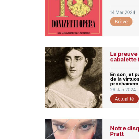
14 Mar 2024
Brève
La preuve 
cabalette 
En son, et 
de la virtuo
prochainemen
29 Jan 2024
Actualité
Notre disq
Pratt