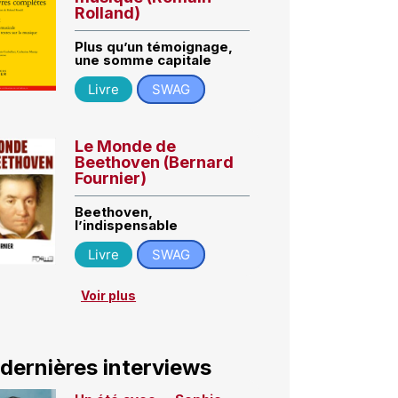
Rolland)
Plus qu’un témoignage,
une somme capitale
Livre
SWAG
Le Monde de
Beethoven (Bernard
Fournier)
Beethoven,
l’indispensable
Livre
SWAG
Voir plus
 dernières interviews