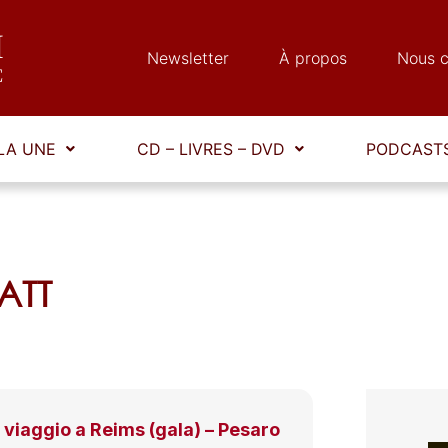
Newsletter
À propos
Nous c
LA UNE
CD – LIVRES – DVD
PODCASTS
RATT
l viaggio a Reims (gala) – Pesaro