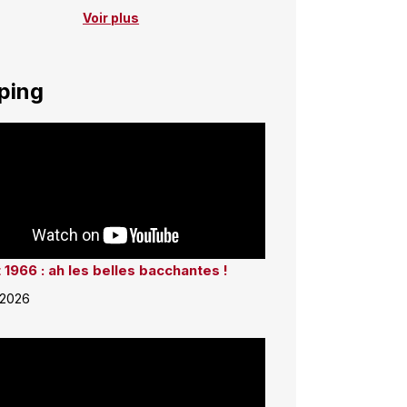
Voir plus
ping
 1966 : ah les belles bacchantes !
 2026