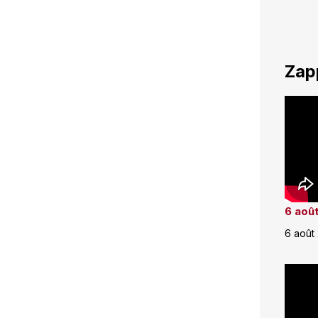
Zap
6 août
6 août