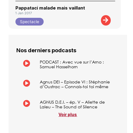
Pappataci malade mais vaillant
1 Jan 2017
Spectacle
Nos derniers podcasts
PODCAST : Avec vue sur l’Arno :
Samuel Hasselhorn
Agnus DEI – Episode VI : Stéphanie
d’Oustrac – Connais-toi toi même
AGNUS D.E.I. – ép. V – Aliette de
Laleu – The Sound of Silence
Voir plus