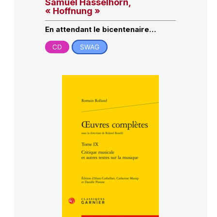
Samuel Hasselhorn,
« Hoffnung »
En attendant le bicentenaire…
CD
SWAG