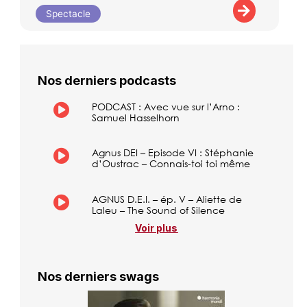
Spectacle
Nos derniers podcasts
PODCAST : Avec vue sur l’Arno :
Samuel Hasselhorn
Agnus DEI – Episode VI : Stéphanie
d’Oustrac – Connais-toi toi même
AGNUS D.E.I. – ép. V – Aliette de
Laleu – The Sound of Silence
Voir plus
Nos derniers swags