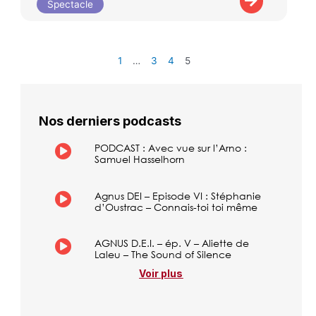
Spectacle
1
…
3
4
5
Nos derniers podcasts
PODCAST : Avec vue sur l’Arno :
Samuel Hasselhorn
Agnus DEI – Episode VI : Stéphanie
d’Oustrac – Connais-toi toi même
AGNUS D.E.I. – ép. V – Aliette de
Laleu – The Sound of Silence
Voir plus