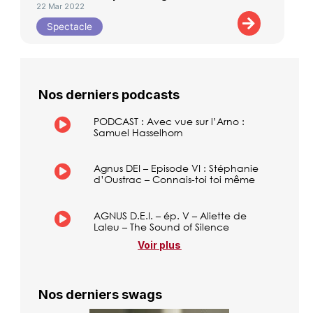
22 Mar 2022
Spectacle
Nos derniers podcasts
PODCAST : Avec vue sur l’Arno :
Samuel Hasselhorn
Agnus DEI – Episode VI : Stéphanie
d’Oustrac – Connais-toi toi même
AGNUS D.E.I. – ép. V – Aliette de
Laleu – The Sound of Silence
Voir plus
Nos derniers swags