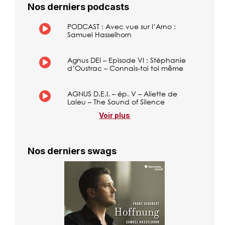
Nos derniers podcasts
PODCAST : Avec vue sur l’Arno :
Samuel Hasselhorn
Agnus DEI – Episode VI : Stéphanie
d’Oustrac – Connais-toi toi même
AGNUS D.E.I. – ép. V – Aliette de
Laleu – The Sound of Silence
Voir plus
Nos derniers swags