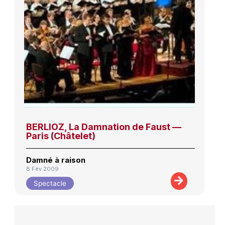
BERLIOZ, La Damnation de Faust —
Paris (Châtelet)
Damné à raison
8 Fév 2009
Spectacle