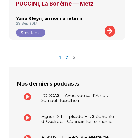
PUCCINI, La Bohème — Metz
Yana Kleyn, un nom à retenir
29 Sep 2017
Spectacle
1
2
3
Nos derniers podcasts
PODCAST : Avec vue sur l’Arno :
Samuel Hasselhorn
Agnus DEI – Episode VI : Stéphanie
d’Oustrac – Connais-toi toi même
AGNUS D.E.I. – ép. V – Aliette de