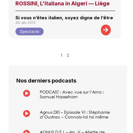
ROSSINI, L'italiana in Algeri — Liège
Si vous n’êtes italien, soyez digne de l’être
26 Jan 2013
Spectacle
1
2
Nos derniers podcasts
PODCAST : Avec vue sur l’Arno :
Samuel Hasselhorn
Agnus DEI – Episode VI : Stéphanie
d’Oustrac – Connais-toi toi même
AGNUS D.E.I. – ép. V – Aliette de