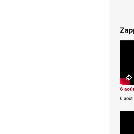
Zap
6 août
6 août