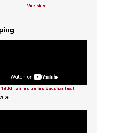
Voir plus
ping
 1966 : ah les belles bacchantes !
 2026