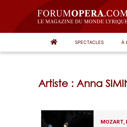
SPECTACLES
À 
Artiste : Anna SIM
MOZART, D