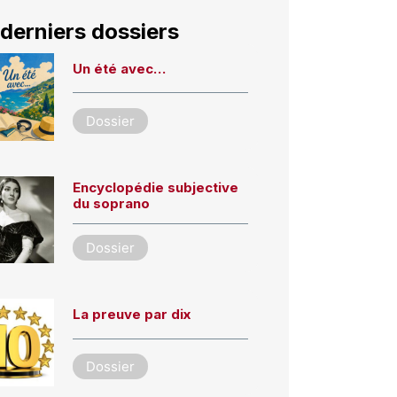
derniers dossiers
Un été avec…
Dossier
Encyclopédie subjective
du soprano
Dossier
La preuve par dix
Dossier