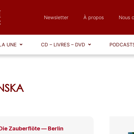
Newsletter
À propos
Nous c
LA UNE
CD – LIVRES – DVD
PODCASTS
INSKA
ie Zauberflöte — Berlin