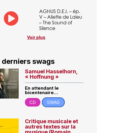
AGNUS D.E.I. – ép.
V – Aliette de Laleu
– The Sound of
Silence
Voir plus
 derniers swags
Samuel Hasselhorn,
« Hoffnung »
En attendant le
bicentenaire…
CD
SWAG
Critique musicale et
autres textes sur la
musique (Romain