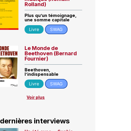
Rolland)
Plus qu’un témoignage,
une somme capitale
Livre
SWAG
Le Monde de
Beethoven (Bernard
Fournier)
Beethoven,
l’indispensable
Livre
SWAG
Voir plus
 dernières interviews