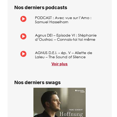
Nos derniers podcasts
PODCAST : Avec vue sur l’Arno :
Samuel Hasselhorn
Agnus DEI – Episode VI : Stéphanie
d’Oustrac – Connais-toi toi même
AGNUS D.E.I. – ép. V – Aliette de
Laleu – The Sound of Silence
Voir plus
Nos derniers swags