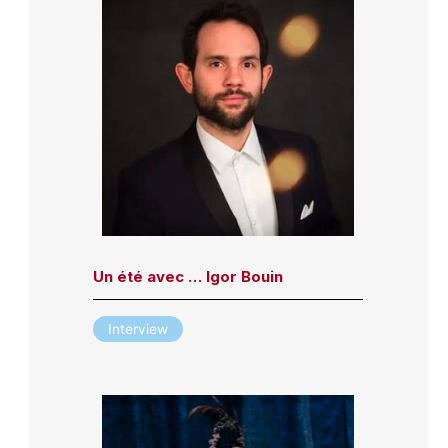
Un été avec … Igor Bouin
Interview